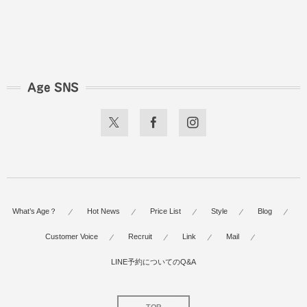
Age SNS
What’s Age？
Hot News
Price List
Style
Blog
Customer Voice
Recruit
Link
Mail
LINE予約についてのQ&A