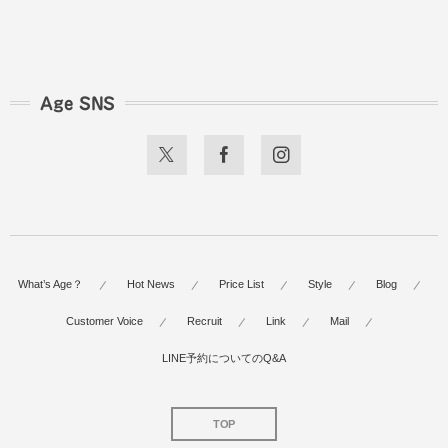
Age SNS
What’s Age？
Hot News
Price List
Style
Blog
Customer Voice
Recruit
Link
Mail
LINE予約についてのQ&A
TOP