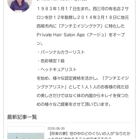
１９８３年１月１７日生まれ。西三河の有名店２サ
ロンを計１２年勤務し２０１４年３月１８日に地元
西尾市内に「アンチエイジングケア」に特化した
Private Hair Salon Age（アージュ）をオープ
ン。
・パーソナルカラーリスト
・色彩検定１級
・ヘッドキュアリスト
を始め、様々な認定資格を活かし、「アンチエイジ
ングケアリスト」として１人１人のお客様の見た目
の美しさだけではなく体の内面からキレイを保つた
めの様々なご提案をさせて頂いています。
最新記事一覧
2026-08-09
【将来の夢】世の中のどのぐらいの人が”なりたか
った自分”を叶えることができてるの？