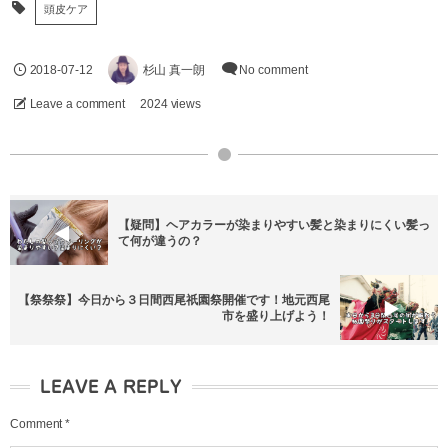
頭皮ケア
2018-07-12
杉山 真一朗
No comment
Leave a comment
2024 views
【疑問】ヘアカラーが染まりやすい髪と染まりにくい髪っ
て何が違うの？
【祭祭祭】今日から３日間西尾祇園祭開催です！地元西尾
市を盛り上げよう！
LEAVE A REPLY
Comment
*