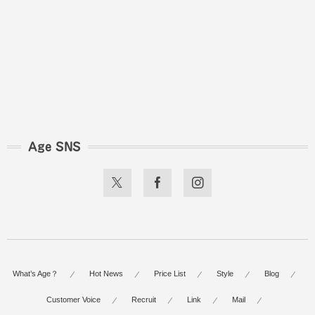
Age SNS
What’s Age？
Hot News
Price List
Style
Blog
Customer Voice
Recruit
Link
Mail