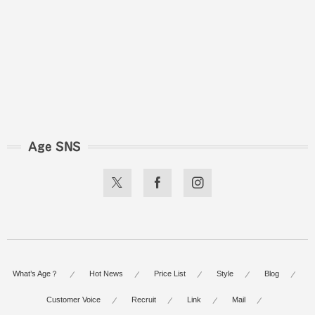
Age SNS
What’s Age？
Hot News
Price List
Style
Blog
Customer Voice
Recruit
Link
Mail