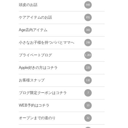
頭皮のお話
669
ケアアイテムのお話
851
Age店内アイテム
300
小さなお子様を持つパパとママへ
299
プライベートブログ
1,283
Apple好きの方はコチラ
225
お客様スナップ
132
ブログ限定クーポンはコチラ
7
WEB予約はコチラ
10
オープンまでの道のり
32