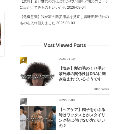
【悲報】若い世代の方ほど行かない傾向？地元のビーチ
に出かけてみるのもいいかも
2026-08-04
【危機意識】我が家の防災用品を見直し賞味期限切れの
ものを入れ替えました
2026-08-03
Most Viewed Posts
2024-01-19
1
【悩み】髪の毛のくせ毛と
紫外線の関係性はDNAに刻
み込まれているそうです
1086 views
2022-06-03
2
【ヘアケア】帽子をかぶる
時はワックスとかスタイリ
ング剤は付けない方がいい
の？