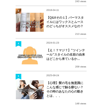
243 views
2018-04-11
3
【Q&Aその１】パーマスタ
イルにはワックスとムース
のどっちがオススメなの？
213 views
2024-01-23
4
【え！？マジ？】”ツインテ
ール”スタイルの名前の由来
はどこから来ているか...
209 views
2025-09-24
5
【心理】髪の毛を無意識に
こんな感じで触る癖ない？
その時のあなたの心の動き
とは、、、
148 views