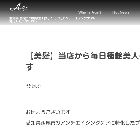
What’s Age？
Hot News
愛知県 西尾市の美容室Age(アージュ)アンチエイジングケアに
特化したヘアサロン
【美髪】当店から毎日極艶美人
す
約3分
おはようございます
愛知県西尾市のアンチエイジングケアに特化したプ