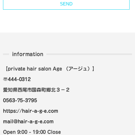
information
【private hair salon Age
（アージュ）
】
〠
444-0312
愛知県西尾市国森町郷北３－２
0563-75-3795
https://hair-a-g-e.com
mail@hair-a-g-e.com
Open 9:00 - 19:00 Close