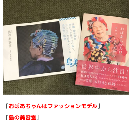
「
おばあちゃんはファッションモデル
」
「
島の美容室
」