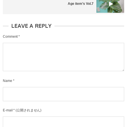
Age item’s Vol.7
LEAVE A REPLY
Comment
*
Name
*
E-mail
*
(公開されません)