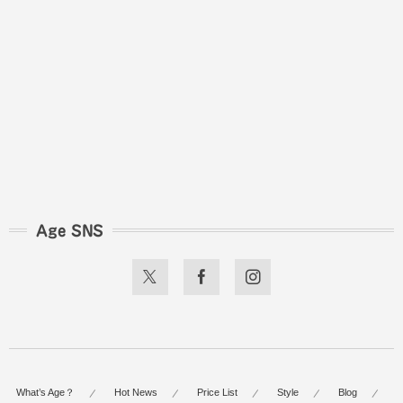
Age SNS
What’s Age？
Hot News
Price List
Style
Blog