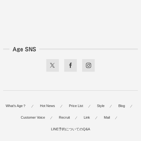
Age SNS
What’s Age？
Hot News
Price List
Style
Blog
Customer Voice
Recruit
Link
Mail
LINE予約についてのQ&A