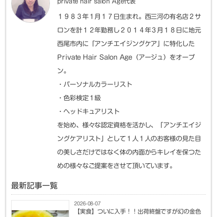
private hair salon Age代表
１９８３年１月１７日生まれ。西三河の有名店２サ
ロンを計１２年勤務し２０１４年３月１８日に地元
西尾市内に「アンチエイジングケア」に特化した
Private Hair Salon Age（アージュ）をオープ
ン。
・パーソナルカラーリスト
・色彩検定１級
・ヘッドキュアリスト
を始め、様々な認定資格を活かし、「アンチエイジ
ングケアリスト」として１人１人のお客様の見た目
の美しさだけではなく体の内面からキレイを保つた
めの様々なご提案をさせて頂いています。
最新記事一覧
2026-08-07
【実食】ついに入手！！出荷終盤ですが幻の金色