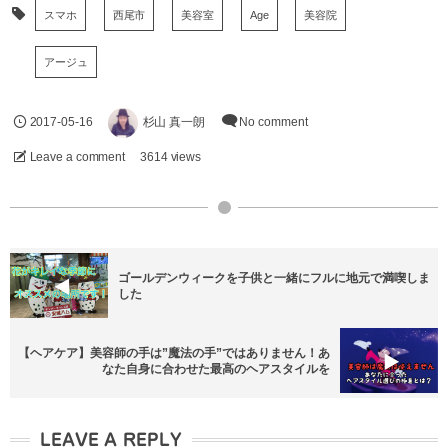
スマホ
西尾市
美容室
Age
美容院
アージュ
2017-05-16
杉山 真一朗
No comment
Leave a comment
3614 views
ゴールデンウィークを子供と一緒にフルに地元で満喫しま
した
【ヘアケア】美容師の手は”魔法の手”ではありません！あ
なた自身に合わせた最高のヘアスタイルを
LEAVE A REPLY