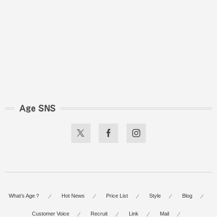
Age SNS
What’s Age？
Hot News
Price List
Style
Blog
Customer Voice
Recruit
Link
Mail