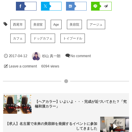
西尾市
美容室
Age
美容院
アージュ
カフェ
ドッグカフェ
トイプードル
2017-04-12
杉山 真一朗
No comment
Leave a comment
6094 views
【ヘアカラー】いよいよ・・・完成が近づいてきた？「究
極和漢カラー」
【求人】名古屋で未来の美容師を発掘するイベントに参加
してきました