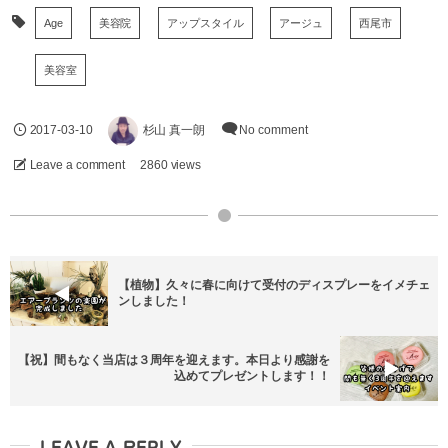
Age
美容院
アップスタイル
アージュ
西尾市
美容室
2017-03-10
杉山 真一朗
No comment
Leave a comment
2860 views
【植物】久々に春に向けて受付のディスプレーをイメチェ
ンしました！
【祝】間もなく当店は３周年を迎えます。本日より感謝を
込めてプレゼントします！！
LEAVE A REPLY