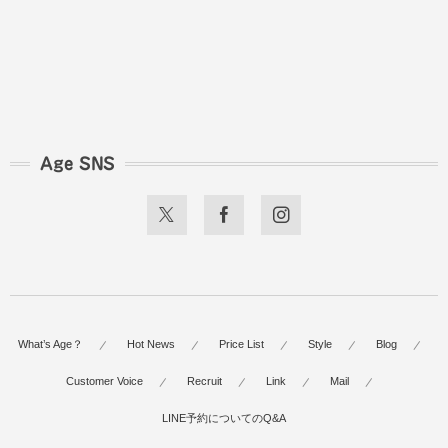
Age SNS
What’s Age？
Hot News
Price List
Style
Blog
Customer Voice
Recruit
Link
Mail
LINE予約についてのQ&A