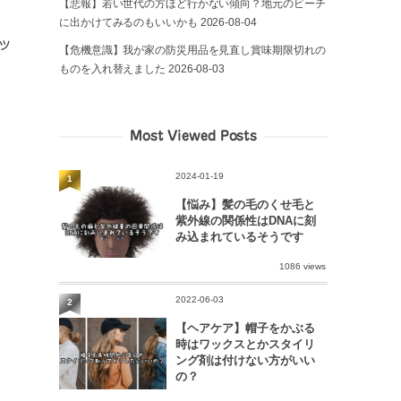
【悲報】若い世代の方ほど行かない傾向？地元のビーチ
に出かけてみるのもいいかも
2026-08-04
ッ
【危機意識】我が家の防災用品を見直し賞味期限切れの
ものを入れ替えました
2026-08-03
Most Viewed Posts
2024-01-19
1
【悩み】髪の毛のくせ毛と
紫外線の関係性はDNAに刻
み込まれているそうです
1086 views
2022-06-03
2
【ヘアケア】帽子をかぶる
時はワックスとかスタイリ
ング剤は付けない方がいい
の？