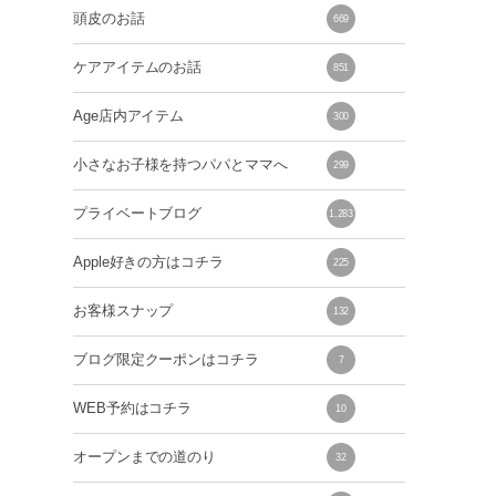
頭皮のお話
669
ケアアイテムのお話
851
Age店内アイテム
300
小さなお子様を持つパパとママへ
299
プライベートブログ
1,283
Apple好きの方はコチラ
225
お客様スナップ
132
ブログ限定クーポンはコチラ
7
WEB予約はコチラ
10
オープンまでの道のり
32