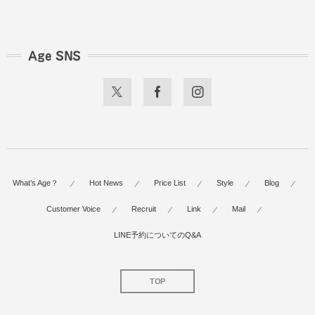
Age SNS
What’s Age？
Hot News
Price List
Style
Blog
Customer Voice
Recruit
Link
Mail
LINE予約についてのQ&A
TOP