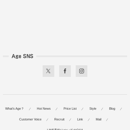
Age SNS
What’s Age？
Hot News
Price List
Style
Blog
Customer Voice
Recruit
Link
Mail
LINE予約についてのQ&A