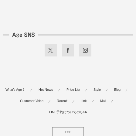
Age SNS
What’s Age？
Hot News
Price List
Style
Blog
Customer Voice
Recruit
Link
Mail
LINE予約についてのQ&A
TOP