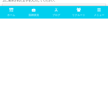
上に表示された文字を入力してください。
ホーム
混雑状況
ブログ
リクルート
メニュー
information
【private hair salon Age
（アージュ）
】
〠
444-0312
愛知県西尾市国森町郷北３－２
0563-75-3795