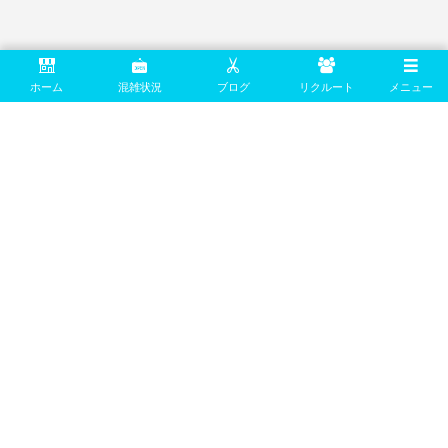
ホーム
混雑状況
ブログ
リクルート
メニュー
Age SNS
What’s Age？
Hot News
Price List
Style
Blog
Customer Voice
Recruit
Link
Mail