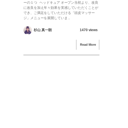
ーの１つ ヘッドキュア オープン当初より、改良
に改良を加え年々効果を実感していただくことが
でき、ご満足をしていただける「頭皮マッサー
ジ」メニューを展開していま...
1470 views
杉山 真一朗
Read More