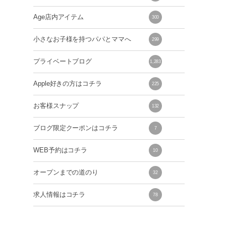
Age店内アイテム
300
小さなお子様を持つパパとママへ
299
プライベートブログ
1,283
Apple好きの方はコチラ
225
お客様スナップ
132
ブログ限定クーポンはコチラ
7
WEB予約はコチラ
10
オープンまでの道のり
32
求人情報はコチラ
78