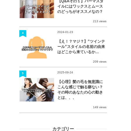
【Q&Aその１】パーマスタ
イルにはワックスとムース
のどっちがオススメなの？
213 views
2024-01-23
4
【え！？マジ？】”ツインテ
ール”スタイルの名前の由来
はどこから来ているか...
209 views
2025-09-24
5
【心理】髪の毛を無意識に
こんな感じで触る癖ない？
その時のあなたの心の動き
とは、、、
149 views
カテゴリー