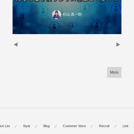
杉山 真一朗
More
ice List
Style
Blog
Customer Voice
Recruit
Link