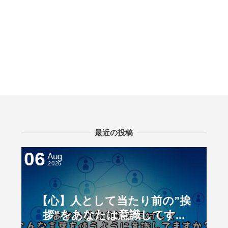
最近の投稿
06
0
Aug
2026
終
【心】人として当たり前の”挨
て
拶”をあなたは意識してす...