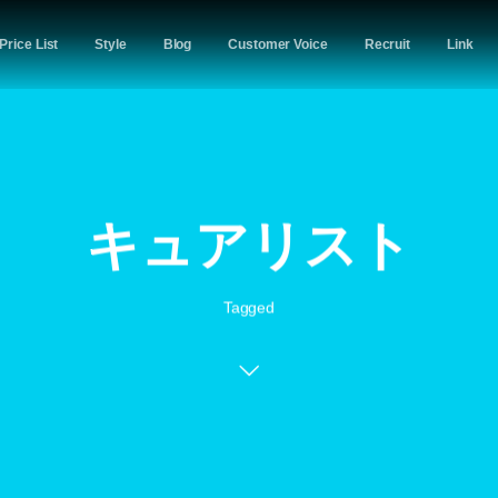
Price List
Style
Blog
Customer Voice
Recruit
Link
キュアリスト
Tagged