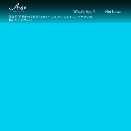
What’s Age？
Hot News
愛知県 西尾市の美容室Age(アージュ)アンチエイジングケアに特
化したヘアサロン