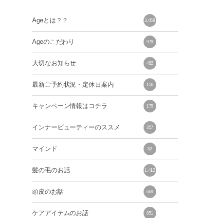
Ageとは？？
3,058
Ageのこだわり
979
大切なお知らせ
482
最新ご予約状況・定休日案内
156
キャンペーン情報はコチラ
175
インナービューティーのススメ
357
マインド
82
髪の毛のお話
1,412
頭皮のお話
669
ケアアイテムのお話
851