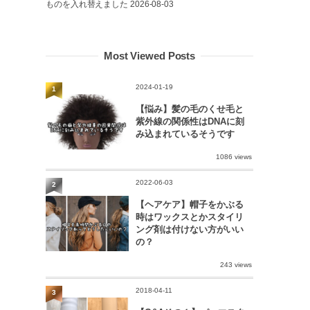
ものを入れ替えました
2026-08-03
Most Viewed Posts
2024-01-19
1
【悩み】髪の毛のくせ毛と
紫外線の関係性はDNAに刻
み込まれているそうです
1086 views
2022-06-03
2
【ヘアケア】帽子をかぶる
時はワックスとかスタイリ
ング剤は付けない方がいい
の？
243 views
2018-04-11
3