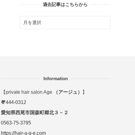
過去記事はこちらから
Information
5
04
【private hair salon Age
（アージュ）
】
Aug
Aug
2026
2026
〠
444-0312
愛知県西尾市国森町郷北３－２
【カラカラ】フェイシャルケア
【悲報】
と同様にあなたの髪にもたっぷ
ない傾向
0563-75-3795
りの”水分”が必要で...
けて
https://hair-a-g-e.com