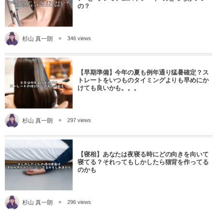
の？
杉山 真一朗
346 views
【早期準備】今年の夏も例年通り猛暑確定？ス
トレートをいつものタイミングよりも早めにか
けても良いかも。。。
杉山 真一朗
297 views
【寝相】あなたは夜寝る時にどの向きを向いて
寝てる？それってもしかしたら猫背を作ってる
のかも
杉山 真一朗
296 views