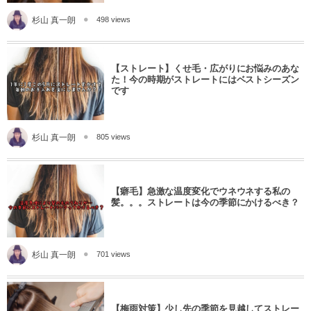
杉山 真一朗
498 views
【ストレート】くせ毛・広がりにお悩みのあな
た！今の時期がストレートにはベストシーズン
です
杉山 真一朗
805 views
【癖毛】急激な温度変化でウネウネする私の
髪。。。ストレートは今の季節にかけるべき？
杉山 真一朗
701 views
【梅雨対策】少し先の季節を見越してストレー