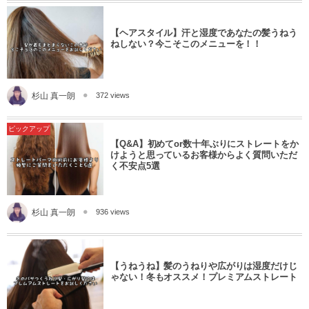
【ヘアスタイル】汗と湿度であなたの髪うねう
ねしない？今こそこのメニューを！！
杉山 真一朗
372 views
ピックアップ
【Q&A】初めてor数十年ぶりにストレートをか
けようと思っているお客様からよく質問いただ
く不安点5選
杉山 真一朗
936 views
【うねうね】髪のうねりや広がりは湿度だけじ
ゃない！冬もオススメ！プレミアムストレート